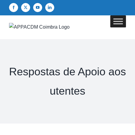
Skip
Facebook
X
YouTube
LinkedIn
to
content
Respostas de Apoio aos
utentes