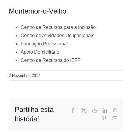
Montemor-o-Velho
Centro de Recursos para a Inclusão
Centro de Atividades Ocupacionais
Formação Profissional
Apoio Domiciliário
Centro de Recursos do IEFP
2 Novembro, 2017
Partilha esta
Facebook
X
Reddit
LinkedIn
WhatsA
história!
Pinterest
Email
(necessá
mas
não