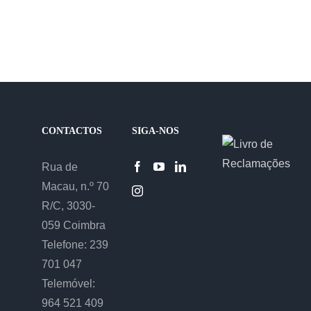
publica
CONTACTOS
SIGA-NOS
Rua de
Macau, n.º 70
R/C, 3030-
059 Coimbra
Telefone: 239
701 047
Telemóvel:
964 521 409