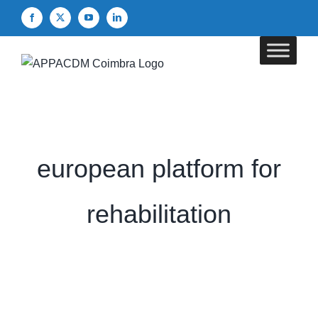
Skip
Facebook
X
YouTube
LinkedIn
to
content
european platform for
rehabilitation