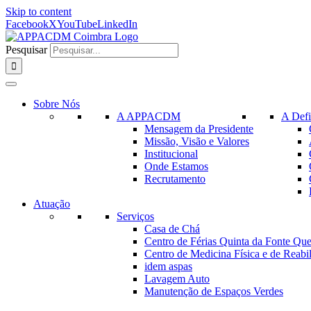
Skip to content
Facebook
X
YouTube
LinkedIn
Pesquisar
Sobre Nós
A APPACDM
A Defi
Mensagem da Presidente
Missão, Visão e Valores
Institucional
Onde Estamos
Recrutamento
Atuação
Serviços
Casa de Chá
Centro de Férias Quinta da Fonte Que
Centro de Medicina Física e de Reabil
idem aspas
Lavagem Auto
Manutenção de Espaços Verdes