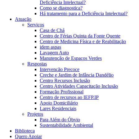
Deficiência Intelectual?
Como se diagnostica?
Há tratamento para a Deficiência Intelectual?
Atuação
Serviços
Casa de Chá
Centro de Férias Quinta da Fonte Quente
Centro de Medicina Física e de Reabilitação
idem aspas
Lavagem Auto
Manutenção de Espaços Verdes
Respostas
Intervenção Precoce
Creche e Jardim de Infância Dandélio
Centro Recursos Inclusão
Centro Atividades Capacitação Inclusão
Formação Profissional
Centro de recursos ao IEFP.IP
Apoio Domiciliário
Lares Residenciais
Projetos
Para Além do Óbvio
Sustentabilidade Ambiental
Biblioteca
Quero Apoiar