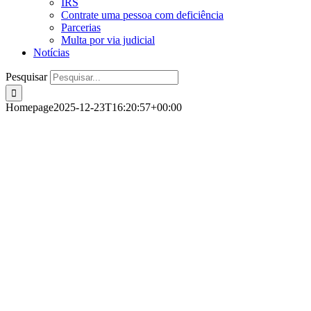
IRS
Contrate uma pessoa com deficiência
Parcerias
Multa por via judicial
Notícias
Pesquisar
Homepage
2025-12-23T16:20:57+00:00