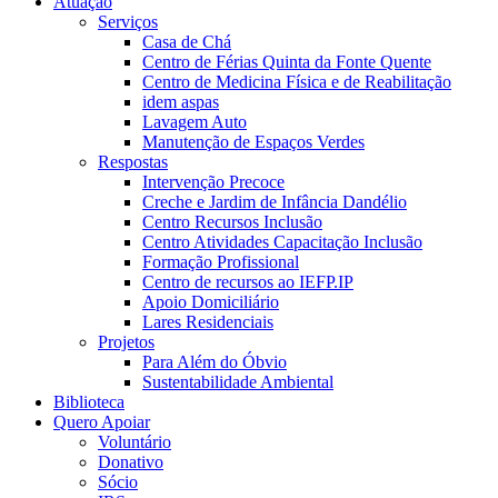
Atuação
Serviços
Casa de Chá
Centro de Férias Quinta da Fonte Quente
Centro de Medicina Física e de Reabilitação
idem aspas
Lavagem Auto
Manutenção de Espaços Verdes
Respostas
Intervenção Precoce
Creche e Jardim de Infância Dandélio
Centro Recursos Inclusão
Centro Atividades Capacitação Inclusão
Formação Profissional
Centro de recursos ao IEFP.IP
Apoio Domiciliário
Lares Residenciais
Projetos
Para Além do Óbvio
Sustentabilidade Ambiental
Biblioteca
Quero Apoiar
Voluntário
Donativo
Sócio