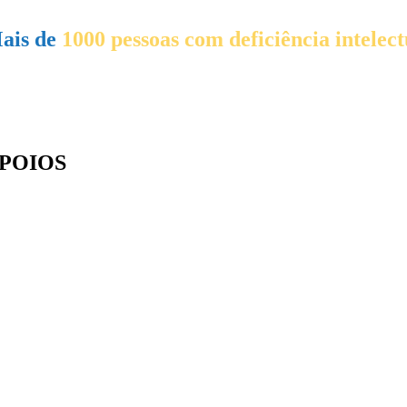
ais de
1000 pessoas com deficiência intelect
orne-se Sócio!
ntribua para a qualidade de vida das pessoas com deficiê
POIOS