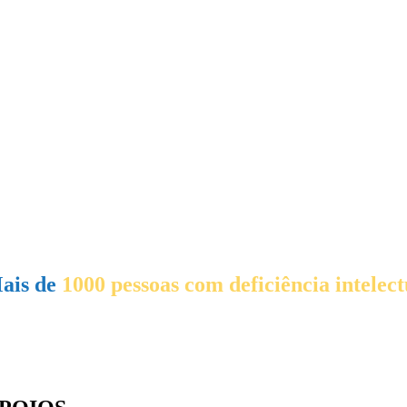
ais de
1000 pessoas com deficiência intelect
orne-se Sócio!
ntribua para a qualidade de vida das pessoas com deficiê