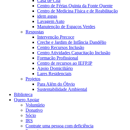
Casa de Chá
Centro de Férias Quinta da Fonte Quente
Centro de Medicina Física e de Reabilitação
idem aspas
Lavagem Auto
Manutenção de Espaços Verdes
Respostas
Intervenção Precoce
Creche e Jardim de Infância Dandélio
Centro Recursos Inclusão
Centro Atividades Capacitação Inclusão
Formação Profissional
Centro de recursos ao IEFP.IP
Apoio Domiciliário
Lares Residenciais
Projetos
Para Além do Óbvio
Sustentabilidade Ambiental
Biblioteca
Quero Apoiar
Voluntário
Donativo
Sócio
IRS
Contrate uma pessoa com deficiência