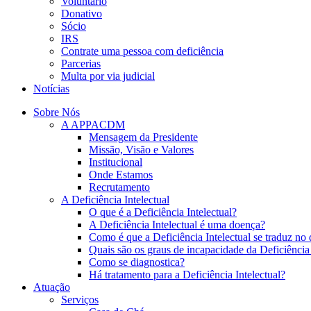
Voluntário
Donativo
Sócio
IRS
Contrate uma pessoa com deficiência
Parcerias
Multa por via judicial
Notícias
Sobre Nós
A APPACDM
Mensagem da Presidente
Missão, Visão e Valores
Institucional
Onde Estamos
Recrutamento
A Deficiência Intelectual
O que é a Deficiência Intelectual?
A Deficiência Intelectual é uma doença?
Como é que a Deficiência Intelectual se traduz no 
Quais são os graus de incapacidade da Deficiência 
Como se diagnostica?
Há tratamento para a Deficiência Intelectual?
Atuação
Serviços