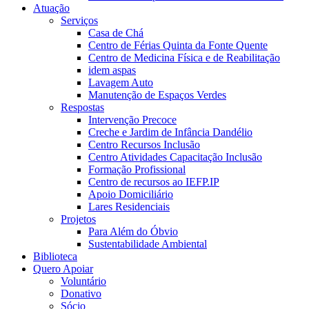
Atuação
Serviços
Casa de Chá
Centro de Férias Quinta da Fonte Quente
Centro de Medicina Física e de Reabilitação
idem aspas
Lavagem Auto
Manutenção de Espaços Verdes
Respostas
Intervenção Precoce
Creche e Jardim de Infância Dandélio
Centro Recursos Inclusão
Centro Atividades Capacitação Inclusão
Formação Profissional
Centro de recursos ao IEFP.IP
Apoio Domiciliário
Lares Residenciais
Projetos
Para Além do Óbvio
Sustentabilidade Ambiental
Biblioteca
Quero Apoiar
Voluntário
Donativo
Sócio