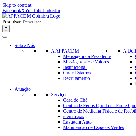
Skip to content
Facebook
X
YouTube
LinkedIn
Pesquisar
Sobre Nós
A APPACDM
A Defi
Mensagem da Presidente
Missão, Visão e Valores
Institucional
Onde Estamos
Recrutamento
Atuação
Serviços
Casa de Chá
Centro de Férias Quinta da Fonte Que
Centro de Medicina Física e de Reabil
idem aspas
Lavagem Auto
Manutenção de Espaços Verdes