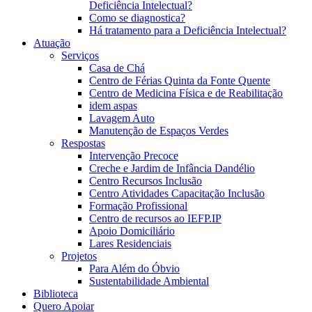
Deficiência Intelectual?
Como se diagnostica?
Há tratamento para a Deficiência Intelectual?
Atuação
Serviços
Casa de Chá
Centro de Férias Quinta da Fonte Quente
Centro de Medicina Física e de Reabilitação
idem aspas
Lavagem Auto
Manutenção de Espaços Verdes
Respostas
Intervenção Precoce
Creche e Jardim de Infância Dandélio
Centro Recursos Inclusão
Centro Atividades Capacitação Inclusão
Formação Profissional
Centro de recursos ao IEFP.IP
Apoio Domiciliário
Lares Residenciais
Projetos
Para Além do Óbvio
Sustentabilidade Ambiental
Biblioteca
Quero Apoiar