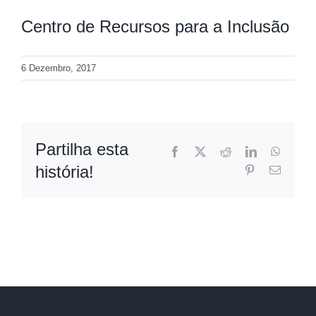
Centro de Recursos para a Inclusão
6 Dezembro, 2017
Partilha esta
Facebook
X
Reddit
LinkedIn
WhatsA
história!
Pinterest
Email
(necessá
mas
não
publica