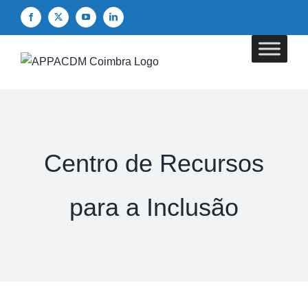
Skip
Facebook
X
YouTube
LinkedIn
to
content
Centro de Recursos
para a Inclusão