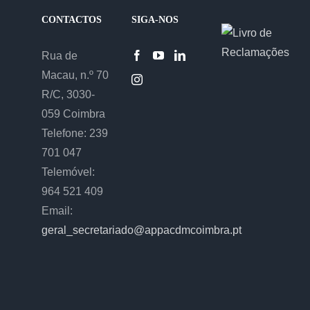
CONTACTOS
SIGA-NOS
Rua de
Macau, n.º 70
R/C, 3030-
059 Coimbra
Telefone: 239
701 047
Telemóvel:
964 521 409
Email:
geral_secretariado@appacdmcoimbra.pt