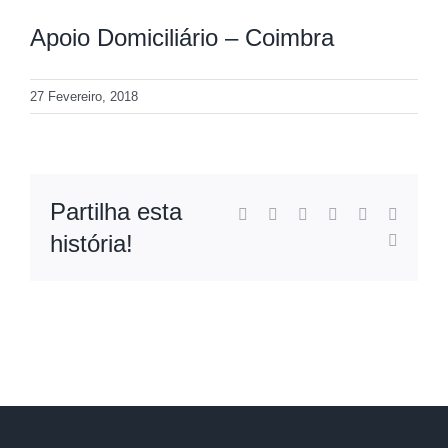
Apoio Domiciliário – Coimbra
27 Fevereiro, 2018
Partilha esta
Facebook
X
Reddit
LinkedIn
WhatsApp
Pinteres
história!
Email
(necessá
mas
não
publica