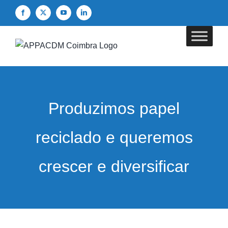
Skip
Facebook
X
YouTube
LinkedIn
to
content
Produzimos papel
reciclado e queremos
crescer e diversificar