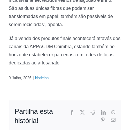
inclusivamente, tecidos velhos de algodão e linho.
São as duas únicas fibras que podem ser
transformadas em papel; também são passíveis de
serem recicladas”, aponta.
Já a venda dos produtos finais acontecerá através dos
canais da APPACDM Coimbra, estando também no
horizonte estabelecer parcerias com redes de lojas
dedicadas ao artesanato.
9 Julho, 2026
|
Noticias
Partilha esta
Facebook
X
Reddit
LinkedIn
WhatsA
história!
Pinterest
Email
(necessá
mas