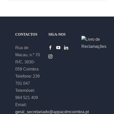
não
publica
CONTACTOS
SIGA-NOS
Rua de
Macau, n.º 70
R/C, 3030-
059 Coimbra
Telefone: 239
701 047
Telemóvel:
964 521 409
Email:
geral_secretariado@appacdmcoimbra.pt